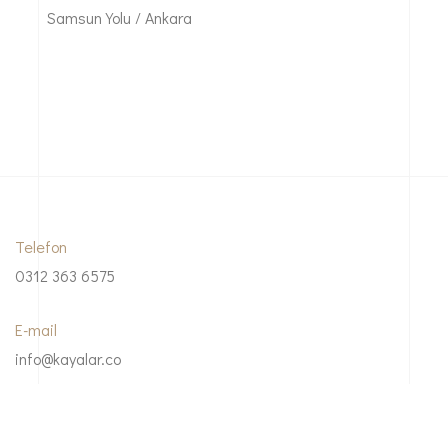
Samsun Yolu / Ankara
Telefon
0312 363 6575
E-mail
info@kayalar.co
Adresimiz
PLEVNE CAD. NO:98 GÜLVEREN ANKARA / TURKEY