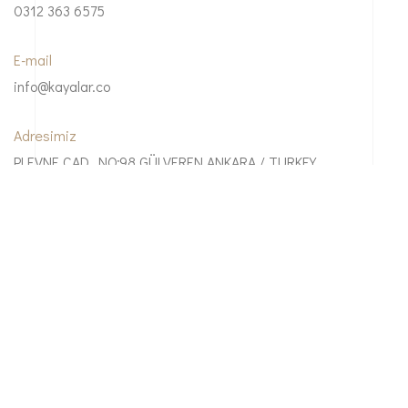
0312 363 6575
E-mail
info@kayalar.co
Adresimiz
PLEVNE CAD. NO:98 GÜLVEREN ANKARA / TURKEY
© 2021 | kayalar.co | Tüm Hakları Saklıdır.